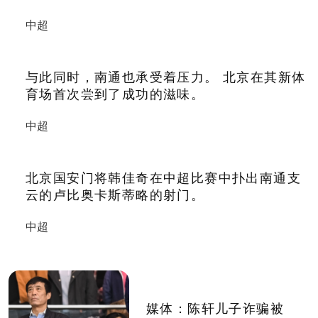
中超
与此同时，南通也承受着压力。 北京在其新体
育场首次尝到了成功的滋味。
中超
北京国安门将韩佳奇在中超比赛中扑出南通支
云的卢比奥卡斯蒂略的射门。
中超
媒体：陈轩儿子诈骗被