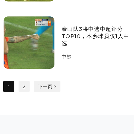
泰山队3将中选中超评分
TOP10，本乡球员仅1人中
选
中超
1
2
下一页 >