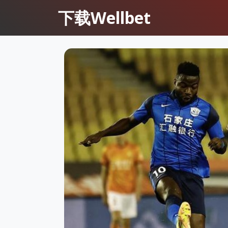
下载Wellbet