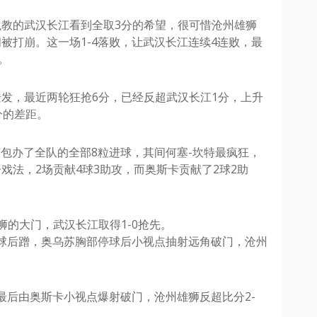
教的武汉长江看到全取3分的希望，很可惜沧州雄狮
被打崩。这一场1-4落败，让武汉长江连续4连败，最
。
发，最近两轮狂抢6分，已经反超武汉长江1分，上升
分的差距。
苏包办了全队的全部8粒进球，其间何塞-坎特最疯狂，
戏法，2场贡献4球3助攻，而奥斯卡贡献了2球2助
狮的大门，武汉长江取得1-0抢先。
头球后蹭，奥乌苏胸部停球后小视点抽射远角破门，沧州
最后由奥斯卡小视点爆射破门，沧州雄狮反超比分2-