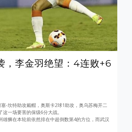
袭，李金羽绝望：4连败+6
何塞-坎特助攻戴帽，奥斯卡2球1助攻，奥乌苏梅开二
了这一场要害的保级6分大战。
沧州雄狮在本轮前依然排在中超倒数第4的方位，而武汉