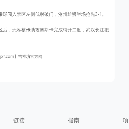
带球闯入禁区左侧低射破门，沧州雄狮半场抢先3-1。
禁区后，无私横传助攻奥斯卡完成梅开二度，武汉长江把
jxf.com】吉祥坊官方网
链接
指南
项